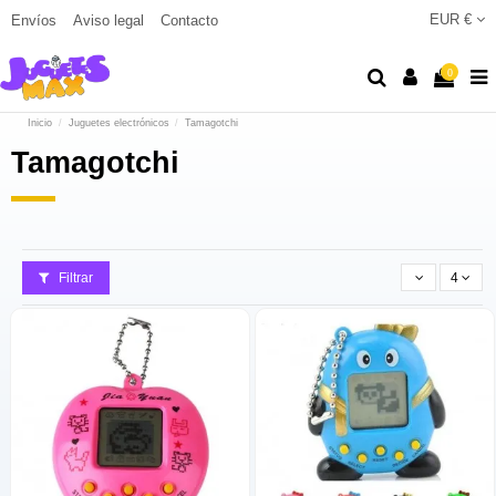
EUR €
Envíos
Aviso legal
Contacto
0
Inicio
Juguetes electrónicos
Tamagotchi
Tamagotchi
Filtrar
4