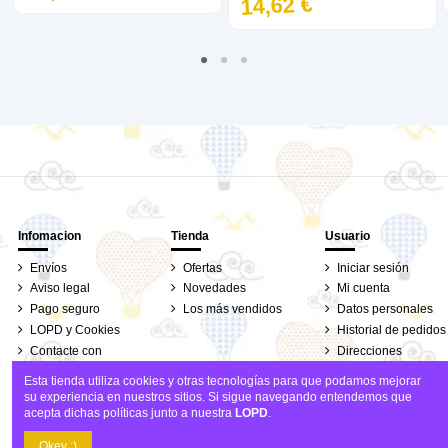
14,62 €
Infomacion
Tienda
Usuario
Envíos
Ofertas
Iniciar sesión
Aviso legal
Novedades
Mi cuenta
Pago seguro
Los más vendidos
Datos personales
LOPD y Cookies
Historial de pedidos
Contacte con
Direcciones
nosotros
Seguimiento de
Esta tienda utiliza cookies y otras tecnologías para que podamos mejorar
pedidos de clientes
su experiencia en nuestros sitios. Si sigue navegando entendemos que
invitados
acepta dichas políticas junto a nuestra
LOPD
.
Añadir al carrito
Okey :)