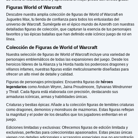
Figuras World of Warcraft
Descubre nuestra amplia colección de figuras de World of Warcraft en
Juguetes Max, tu tienda de confianza para todos los entusiastas del
universo de Warcraft. Sumérgete en el épico mundo de Azeroth con nuestras
detalladas figuras de colección, que capturan la esencia de tus personajes
favoritos y las épicas batallas que han definido este icónico juego de rol en
línea.
Colección de Figuras de World of Warcraft
Nuestra selección de figuras de World of Warcraft incluye una variedad de
personajes emblemáticos de todas las expansiones del juego. Desde los
heroicos líderes de la Alianza y la Horda hasta los poderosos dragones y
villanos infames, nuestras figuras están meticulosamente diseñadas para
ofrecer un alto nivel de detalle y calidad.
Figuras de personajes principales: Encuentra figuras de
héroes
legendarios
como Anduin Wrynn, Jaina Proudmoore, Sylvanas Windrunner
y Thrall. Cada figura está elaborada con precisión, destacando sus
armaduras icónicas, armas y habilidades únicas.
Criaturas y bestias épicas: Añade a tu colección figuras de temibles criaturas
como dragones, demonios y monstruos de mazmorras. Estas figuras reflejan
la magnitud y el poder de los desafíos que los jugadores enfrentan en el
juego.
Ediciones limitadas y exclusivas: Ofrecemos figuras de edición limitada y
exclusivas, perfectas para coleccionistas apasionados. Estas piezas únicas
vienen con detalles adicionales y accesorios especiales que no encontrarás