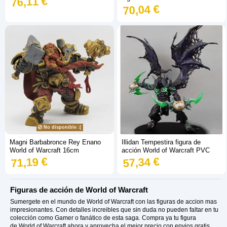
76,11 €
70,04 €
No disponible :(
Magni Barbabronce Rey Enano
Illidan Tempestira figura de
World of Warcraft 16cm
acción World of Warcraft PVC
71,19 €
57,34 €
Figuras de acción de World of Warcraft
Sumergete en el mundo de World of Warcraft con las figuras de accion mas
impresionantes. Con detalles increibles que sin duda no pueden faltar en tu
colección como Gamer o fanático de esta saga. Compra ya tu figura
de World of Warcraft ahora y aprovecha el mejor precio con envios gratis.