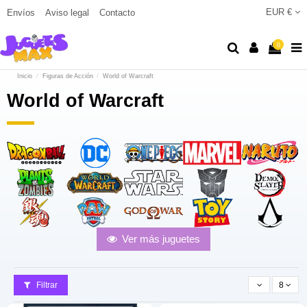
EUR €
Envíos
Aviso legal
Contacto
0
Inicio
Figuras de Acción
World of Warcraft
World of Warcraft
Ver más juguetes
Filtrar
8