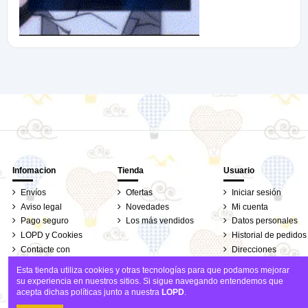
Infomacion
Tienda
Usuario
Envíos
Ofertas
Iniciar sesión
Aviso legal
Novedades
Mi cuenta
Pago seguro
Los más vendidos
Datos personales
LOPD y Cookies
Historial de pedidos
Contacte con
Direcciones
nosotros
Seguimiento de
Esta tienda utiliza cookies y otras tecnologías para que podamos mejorar
pedidos de clientes
su experiencia en nuestros sitios. Si sigue navegando entendemos que
invitados
acepta dichas políticas junto a nuestra
LOPD
.