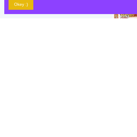
Viento Gris
1
Okey :)
Viserion
2
Whis
1
Ygritte
1
Yoda
1
Zenitsu Agatsuma
1
Zoro
1
Zuma
2
Funko Pop -
Dragon Ball
42,35 