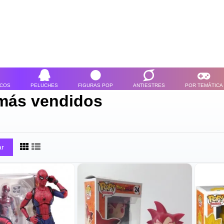
ICOS
PELUCHES
FIGURAS POP
ANTIESTRES
POR TEMÁTICA
más vendidos
ar