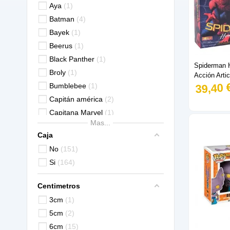
Aya
1
Batman
4
Bayek
1
Beerus
1
Black Panther
1
Spiderman 
Broly
1
Acción Arti
39,40 
Bumblebee
1
Capitán américa
2
Capitana Marvel
1
Mas...
Carnage
2
Caja
Célula
2
No
151
Chase
2
Si
164
Dabi
1
Daenerys
3
Centimetros
Deadpool
10
3cm
1
Deathstroke
1
5cm
2
Deku
2
6cm
15