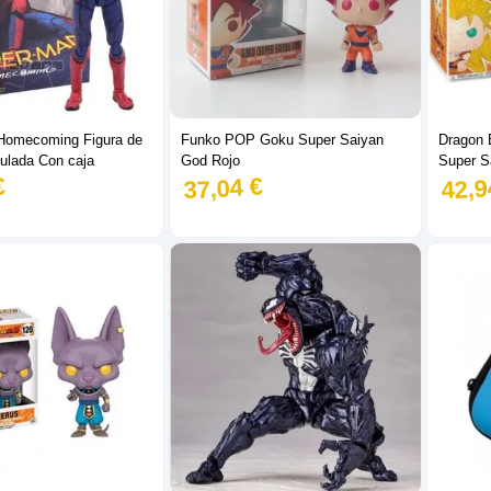
Homecoming Figura de
Funko POP Goku Super Saiyan
Dragon 
culada Con caja
God Rojo
Super S
€
37,04 €
42,9