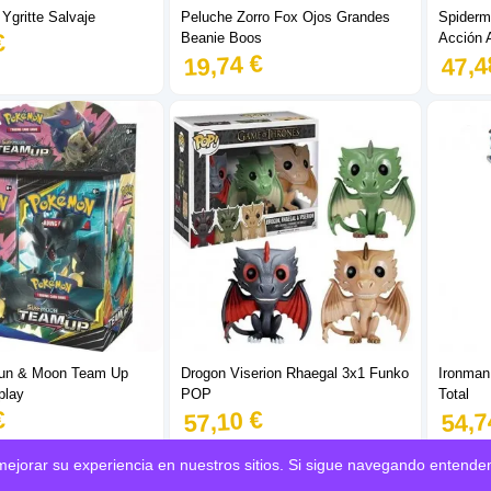
gritte Salvaje
Peluche Zorro Fox Ojos Grandes
Spiderma
€
Beanie Boos
Acción 
19,74 €
47,4
un & Moon Team Up
Drogon Viserion Rhaegal 3x1 Funko
Ironman 
play
POP
Total
€
57,10 €
54,7
mejorar su experiencia en nuestros sitios. Si sigue navegando entende