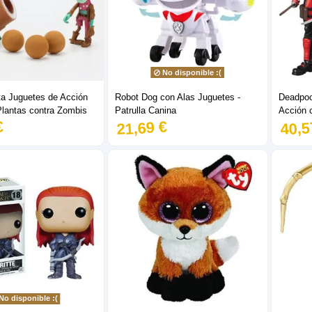
No disponible :(
a Juguetes de Acción
Robot Dog con Alas Juguetes -
Deadpool
Plantas contra Zombis
Patrulla Canina
Acción 
€
21,69 €
40,5
No disponible :(