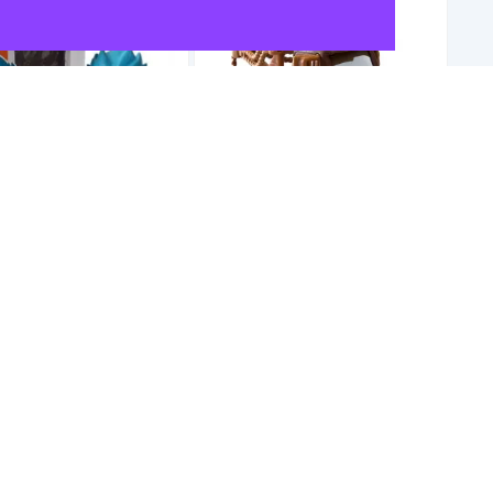
No disponible :(
Funko Goku Super Sayan
Juguete Mate Grúa de la Serie Cars
15,99 €
o dios Gran detalle para
nar
2 €