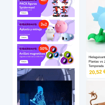
24cm
2
Joker
2
25cm
4
Jon Nieve
1
26cm
3
Kakashi
3
27cm
4
Katakuri
1
28cm
1
Katsuki Bakugo
1
29cm
1
Kochou Shinobu
2
31cm
1
Kratos
2
35cm
3
Krillin
1
Lobezno
5
Hielaguisan
Luffy
3
Plantas vs 
Temporada
Majin Boo
2
20,52 
Marshall
3
Medusa
1
Michelangelo
1
Minato Namikaze
1
Naruto
2
Nezuko
3