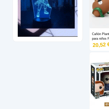
Ojo de Halcón
1
Olenna
1
Optimus Prime
1
Otro
1
Piccolo
1
Cañón Plant
Porunga
1
para niños 
Renly Baratheon
1
20,52 
Rhaegal
2
Robot Dog
2
Rocky
3
Rubble
1
Ryder
3
Sabo
1
Sanemi
1
Sanji
1
Sasuke
1
Shanks
1