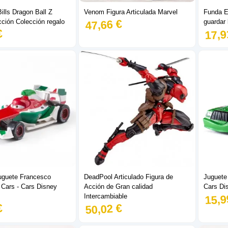
ills Dragon Ball Z
Venom Figura Articulada Marvel
Funda E
47,66 €
cción Colección regalo
guardar 
€
17,9
uguete Francesco
DeadPool Articulado Figura de
Juguete
 Cars - Cars Disney
Acción de Gran calidad
Cars Di
15,9
Intercambiable
€
50,02 €