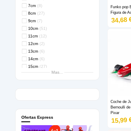
Dinosaurio
2
7cm
8
Funko pop B
Doctor Strange
1
Figura de A
8cm
27
Drogon
1
34,68 
9cm
7
Everest
2
10cm
51
Fantasma
1
11cm
12
Flash
2
12cm
2
Gaara
1
13cm
6
Gohan
1
14cm
6
Goku
20
15cm
27
Gotenks
1
Mas...
16cm
26
Hinata
1
17cm
9
Hit
1
18cm
22
Hulk
6
19cm
4
Inosuke
1
Coche de J
20cm
10
Bernoulli de
Iron Man
4
21cm
2
Pixar
Jack Skellington
1
Ofertas Express
15,99 
22cm
1
Jiraiya
2
23cm
7
Jiren
1