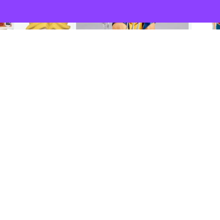
 Broly Super Saiyan
Figura Articulada Lobezno Marvel
Figura 
 402
X-Men Wolverine
Blue Mod
€
45,30 €
coleccio
31,0