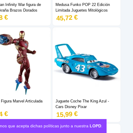
n Infinity War figura de
Medusa Funko POP 22 Edición
Araña Brazos Dorados
Limitada Juguetes Mitológicos
8 €
45,72 €
Figura Marvel Articulada
Juguete Coche The King Azul -
Cars Disney Pixar
4 €
15,99 €
mos que acepta dichas políticas junto a nuestra
LOPD
.