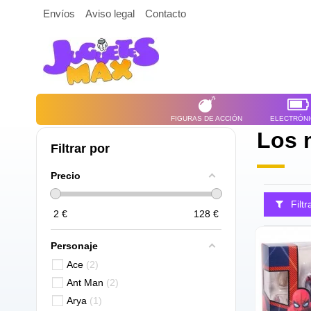
Envíos
Aviso legal
Contacto
FIGURAS DE ACCIÓN
ELECTRÓN
Los 
Filtrar por
Precio
Filtr
2
€
128
€
Personaje
Ace
2
Ant Man
2
Arya
1