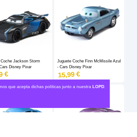
 Coche Jackson Storm
Juguete Coche Finn McMissile Azul
 Cars Disney Pixar
- Cars Disney Pixar
9 €
15,99 €
mos que acepta dichas políticas junto a nuestra
LOPD
.