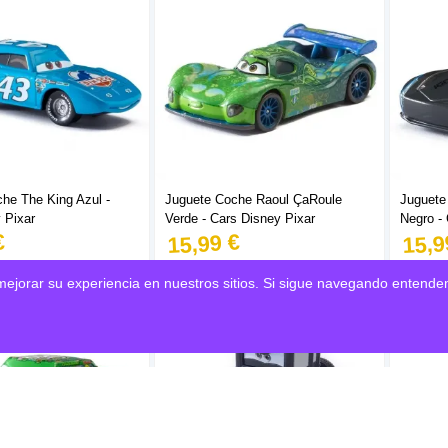
he The King Azul -
Juguete Coche Raoul ÇaRoule
Juguete
 Pixar
Verde - Cars Disney Pixar
Negro -
€
15,99 €
15,9
mejorar su experiencia en nuestros sitios. Si sigue navegando entende