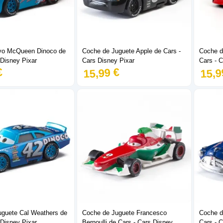
yo McQueen Dinoco de
Coche de Juguete Apple de Cars -
Coche d
 Disney Pixar
Cars Disney Pixar
Cars - C
€
15,99 €
15,9
guete Cal Weathers de
Coche de Juguete Francesco
Coche d
 Disney Pixar
Bernoulli de Cars - Cars Disney
Cars - C