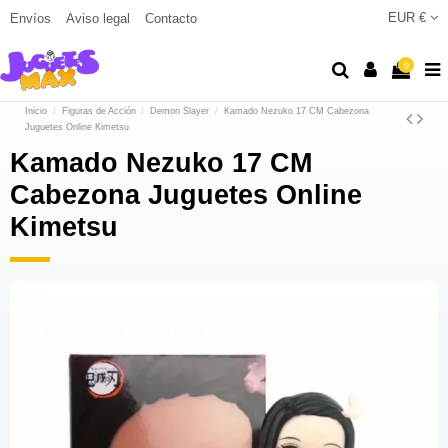
EUR €
Envíos
Aviso legal
Contacto
0
Inicio
Figuras de Acción
Demon Slayer
Kamado Nezuko 17 CM Cabezona
Juguetes Online Kimetsu
Kamado Nezuko 17 CM
Cabezona Juguetes Online
Kimetsu