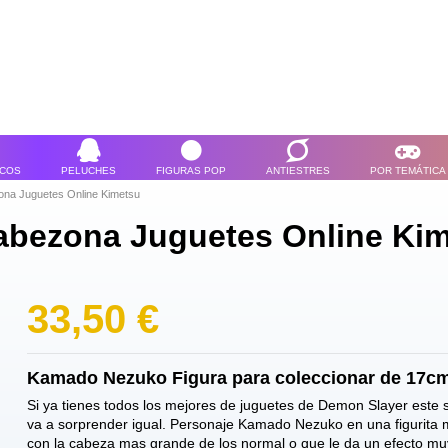
ICOS
PELUCHES
FIGURAS POP
ANTIESTRES
POR TEMÁTICA
a Juguetes Online Kimetsu
bezona Juguetes Online Ki
33,50 €
Kamado Nezuko Figura para coleccionar de 17c
Si ya tienes todos los mejores de juguetes de Demon Slayer este 
va a sorprender igual. Personaje Kamado Nezuko en una figurit
con la cabeza mas grande de los normal o que le da un efecto mu