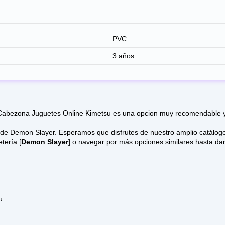
PVC
3 años
ezona Juguetes Online Kimetsu es una opcion muy recomendable y a 
uestro amplio catálogo de juguetes online donde los modelos vienen con mucha
tería [
Demon Slayer
] o navegar por más opciones similares hasta dar
u