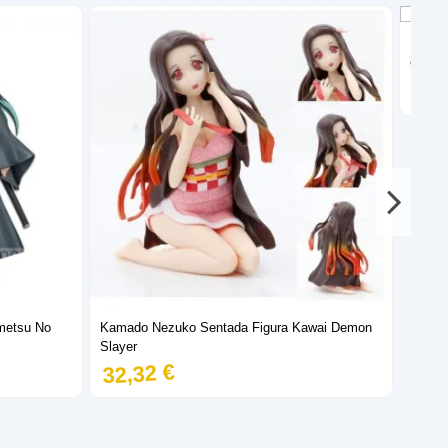
Figura
Colecc
45,
imetsu No
Kamado Nezuko Sentada Figura Kawai Demon
Slayer
32,32 €