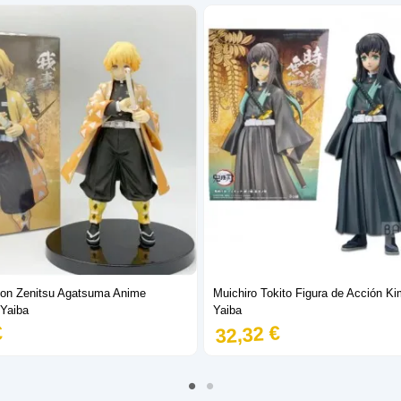
cion Zenitsu Agatsuma Anime
Muichiro Tokito Figura de Acción K
Yaiba
Yaiba
€
32,32 €