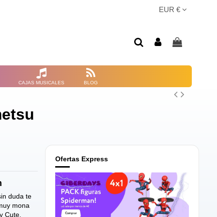
EUR €
CAJAS MUSICALES
BLOG
metsu
Ofertas Express
m
sin duda te
a muy mona
y Cute.