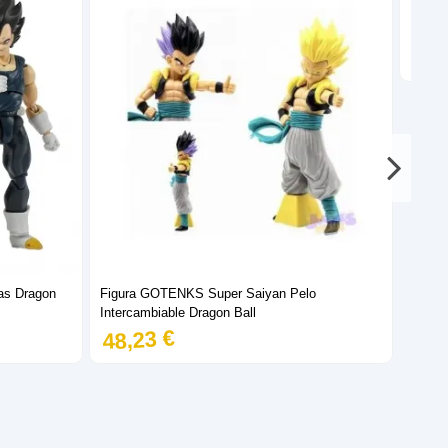
Funko 
Figura
31,
ras Dragon
Figura GOTENKS Super Saiyan Pelo
Intercambiable Dragon Ball
48,23 €