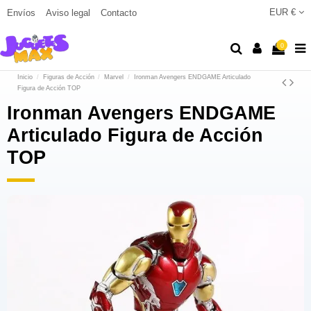
EUR €
Envíos
Aviso legal
Contacto
0
Inicio
Figuras de Acción
Marvel
Ironman Avengers ENDGAME Articulado
Figura de Acción TOP
Ironman Avengers ENDGAME
Articulado Figura de Acción
TOP