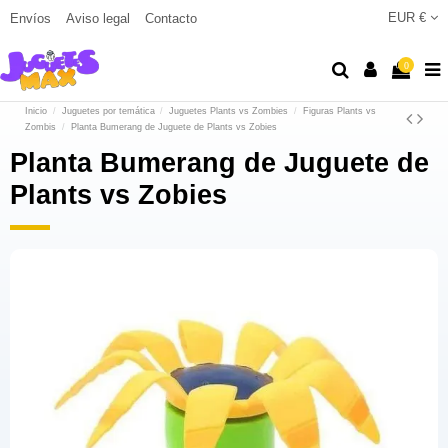
EUR €
Envíos
Aviso legal
Contacto
0
Inicio
Juguetes por temática
Juguetes Plants vs Zombies
Figuras Plants vs
Zombis
Planta Bumerang de Juguete de Plants vs Zobies
Planta Bumerang de Juguete de
Plants vs Zobies