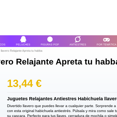
ICOS
PELUCHES
FIGURAS POP
ANTIESTRES
POR TEMÁTICA
 llavero Relajante Apreta tu habba
vero Relajante Apreta tu habb
13,44 €
Juguetes Relajantes Antiestres Habichuela llave
Divertido llavero que puedes llevar a cualquier parte. Sorprende a
con esta original habichuela antiestrés. Púlsala y mira como sale t
su cascara. Perfecto para tus llaves, cerradura de mochila o simp