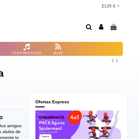
EUR €
CAJAS MUSICALES
BLOG
a
Ofertas Express
ro
 tus amigos
u alubia de
lemente tu