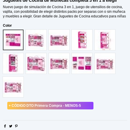
Juguetes de Cocina de Muñecas completa 3 en 1 a elegir
Nuevo juego de simulación de Cocina 3 en 1, juego de utensilios de cocina,
vajilla, con posibilidad de elegir distintos packs por separas con o sin muñeca
y muebles a elegir. Gran detalle de Juguetes de Cocina educativos para niñas
Color
6923-2
6923-3
6924-4
6920-3
6920-1
6920-2
3 IN 1 WITHRETAILBOX
6924-3
3 IN 1 NO RETAIL BOX
6924-2
6924-1
+ CÓDIGO DTO Primera Compra - MENOS-5