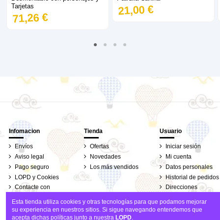
Tarjetas
21,00 €
71,26 €
Infomacion
Tienda
Usuario
Envíos
Ofertas
Iniciar sesión
Aviso legal
Novedades
Mi cuenta
Pago seguro
Los más vendidos
Datos personales
LOPD y Cookies
Historial de pedidos
Contacte con
Direcciones
nosotros
Seguimiento de
Esta tienda utiliza cookies y otras tecnologías para que podamos mejorar
pedidos de clientes
su experiencia en nuestros sitios. Si sigue navegando entendemos que
invitados
acepta dichas políticas junto a nuestra
LOPD
.