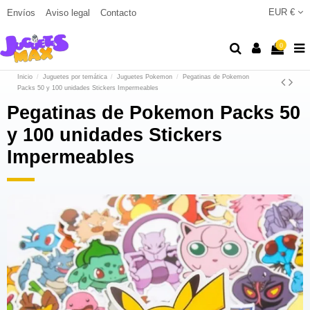
EUR €
Envíos
Aviso legal
Contacto
0
Inicio
Juguetes por temática
Juguetes Pokemon
Pegatinas de Pokemon
Packs 50 y 100 unidades Stickers Impermeables
Pegatinas de Pokemon Packs 50
y 100 unidades Stickers
Impermeables