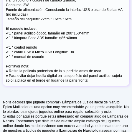
fijar un color o 7 colores de cambio gradual)
Consumo: 3W
Fuente de alimentación: Conectando la interfaz USB o usando 3 pilas AA
(no incluidas)
Tamaño del paquete: 22cm * 16cm * 6cm
El paquete incluye:
✔1 * panel acrílico óptico, tamaño en 200*150*4mm
✔1 * lámpara Base ABS tamaño: φ85*40mm
✔1 * control remoto
✔1 * cable USB a Micro USB Longitud: 1m
✔1 * manual de usuario
Por favor nota:
● Retire la película protectora de la superficie antes de usar.
● Para evitar dejar huella digital en la superficie del panel acrílico, sujeta
solo la placa en el borde en lugar de la parte frontal.
No te decides que juguete comprar? Lámpara de Luz de Itachi de Naruto
Épica Multicolor es una opcion muy recomendable y a un precio asequible. No
te pierdas los mejores juguetes online para regalo, colección y ocio.
Si estas por aquí es porque estas interesado en comprar algo de Lamparas de
Naruto. Esperamos que disfrutes de nuestro amplio catálogo de juguetes
online donde los modelos vienen con mucha variedad ya quieras adquirir uno
de nuestros artículos de juguetería [
Lamparas de Naruto
] o navegar por más