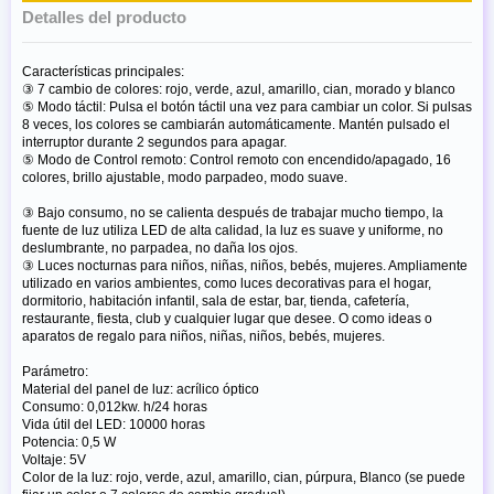
Detalles del producto
Características principales:
③ 7 cambio de colores: rojo, verde, azul, amarillo, cian, morado y blanco
⑤ Modo táctil: Pulsa el botón táctil una vez para cambiar un color. Si pulsas
8 veces, los colores se cambiarán automáticamente. Mantén pulsado el
interruptor durante 2 segundos para apagar.
⑤ Modo de Control remoto: Control remoto con encendido/apagado, 16
colores, brillo ajustable, modo parpadeo, modo suave.
③ Bajo consumo, no se calienta después de trabajar mucho tiempo, la
fuente de luz utiliza LED de alta calidad, la luz es suave y uniforme, no
deslumbrante, no parpadea, no daña los ojos.
③ Luces nocturnas para niños, niñas, niños, bebés, mujeres. Ampliamente
utilizado en varios ambientes, como luces decorativas para el hogar,
dormitorio, habitación infantil, sala de estar, bar, tienda, cafetería,
restaurante, fiesta, club y cualquier lugar que desee. O como ideas o
aparatos de regalo para niños, niñas, niños, bebés, mujeres.
Parámetro:
Material del panel de luz: acrílico óptico
Consumo: 0,012kw. h/24 horas
Vida útil del LED: 10000 horas
Potencia: 0,5 W
Voltaje: 5V
Color de la luz: rojo, verde, azul, amarillo, cian, púrpura, Blanco (se puede