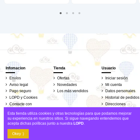
Infomacion
Tienda
Usuario
Envíos
Ofertas
Iniciar sesión
Aviso legal
Novedades
Mi cuenta
Pago seguro
Los más vendidos
Datos personales
LOPD y Cookies
Historial de pedidos
Contacte con
Direcciones
nosotros
Seguimiento de
Esta tienda utiliza cookies y otras tecnologías para que podamos mejorar
pedidos de clientes
su experiencia en nuestros sitios. Si sigue navegando entendemos que
invitados
acepta dichas políticas junto a nuestra
LOPD
.
Añadir al carrito
Okey :)