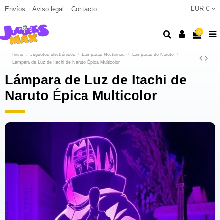
EUR €
Envíos
Aviso legal
Contacto
0
Inicio
Juguetes electrónicos
Lamparas Nocturnas
Lamparas de Naruto
Lámpara de Luz de Itachi de Naruto Épica Multicolor
Lámpara de Luz de Itachi de
Naruto Épica Multicolor