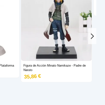
Plata
31,
Plataforma
Figura de Acción Minato Namikaze - Padre de
Naruto
35,86 €