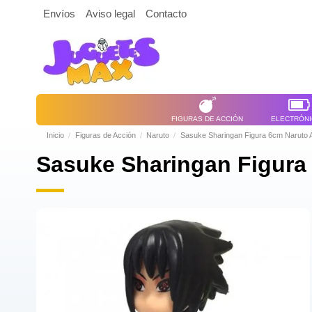
Envíos
Aviso legal
Contacto
FIGURAS DE ACCIÓN
ELECTRÓN
Inicio
Figuras de Acción
Naruto
Sasuke Sharingan Figura 6cm Naruto 
Sasuke Sharingan Figura