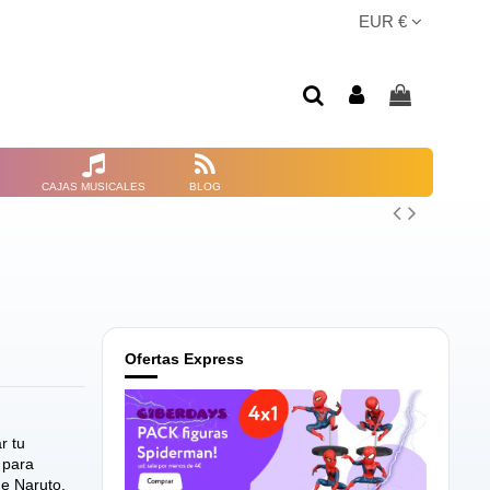
EUR €
CAJAS MUSICALES
BLOG
Ofertas Express
r tu
 para
me Naruto.