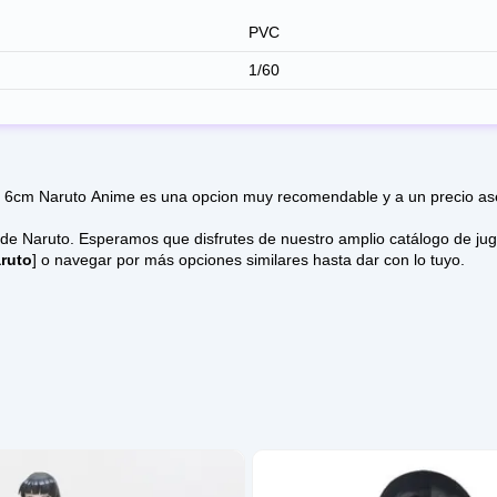
PVC
1/60
6cm Naruto Anime es una opcion muy recomendable y a un precio asequ
tálogo de juguetes online donde los modelos vienen con mucha variedad
ruto
] o navegar por más opciones similares hasta dar con lo tuyo.