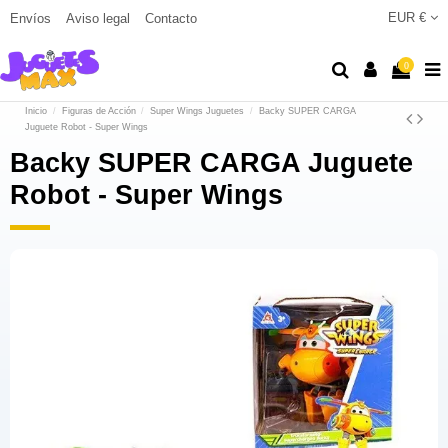
EUR €
Envíos
Aviso legal
Contacto
0
Inicio
Figuras de Acción
Super Wings Juguetes
Backy SUPER CARGA
Juguete Robot - Super Wings
Backy SUPER CARGA Juguete
Robot - Super Wings