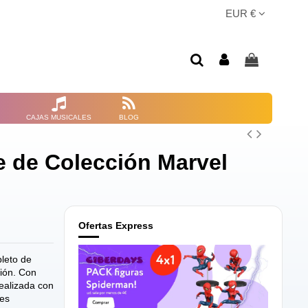
EUR €
CAJAS MUSICALES
BLOG
e de Colección Marvel
Ofertas Express
pleto de
ción. Con
realizada con
des