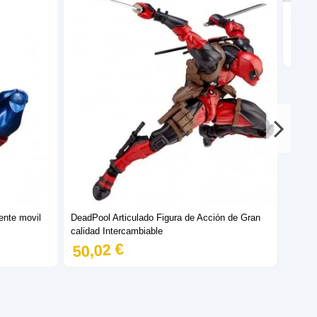
Spider
Brazo
47,
ente movil
DeadPool Articulado Figura de Acción de Gran
calidad Intercambiable
50,02 €