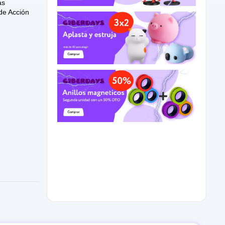
as
de Acción