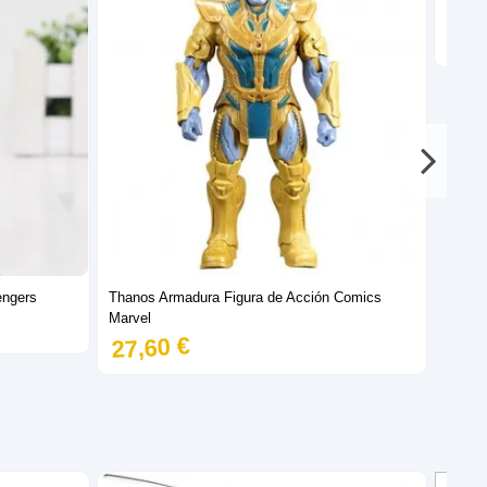
Mascar
46,
engers
Thanos Armadura Figura de Acción Comics
Marvel
27,60 €