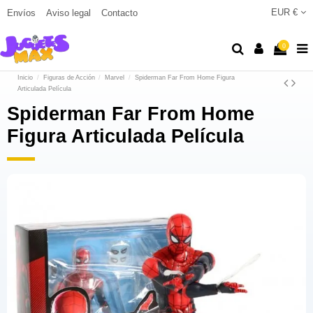
EUR €
Envíos
Aviso legal
Contacto
0
Inicio
Figuras de Acción
Marvel
Spiderman Far From Home Figura
Articulada Película
Spiderman Far From Home
Figura Articulada Película