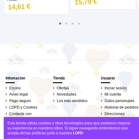
15,79 €
14,61 €
Infomacion
Tienda
Usuario
Envíos
Ofertas
Iniciar sesión
Aviso legal
Novedades
Mi cuenta
Pago seguro
Los más vendidos
Datos personales
LOPD y Cookies
Historial de pedidos
Contacte con
Direcciones
nosotros
Seguimiento de
Esta tienda utiliza cookies y otras tecnologías para que podamos mejorar
pedidos de clientes
su experiencia en nuestros sitios. Si sigue navegando entendemos que
invitados
acepta dichas políticas junto a nuestra
LOPD
.