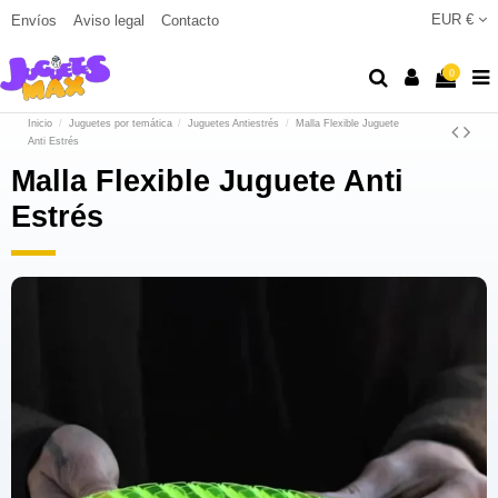
EUR €
Envíos
Aviso legal
Contacto
0
Inicio
Juguetes por temática
Juguetes Antiestrés
Malla Flexible Juguete
Anti Estrés
Malla Flexible Juguete Anti
Estrés