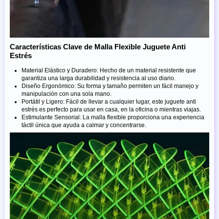
Características Clave de Malla Flexible Juguete Anti
Estrés
Material Elástico y Duradero: Hecho de un material resistente que
garantiza una larga durabilidad y resistencia al uso diario.
Diseño Ergonómico: Su forma y tamaño permiten un fácil manejo y
manipulación con una sola mano.
Portátil y Ligero: Fácil de llevar a cualquier lugar, este juguete anti
estrés es perfecto para usar en casa, en la oficina o mientras viajas.
Estimulante Sensorial: La malla flexible proporciona una experiencia
táctil única que ayuda a calmar y concentrarse.