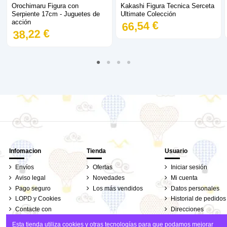
Orochimaru Figura con
Kakashi Figura Tecnica Serceta
Serpiente 17cm - Juguetes de
Ultimate Colección
acción
66,54 €
38,22 €
Infomacion
Tienda
Usuario
Envíos
Ofertas
Iniciar sesión
Aviso legal
Novedades
Mi cuenta
Pago seguro
Los más vendidos
Datos personales
LOPD y Cookies
Historial de pedidos
Contacte con
Direcciones
nosotros
Seguimiento de
Esta tienda utiliza cookies y otras tecnologías para que podamos mejorar